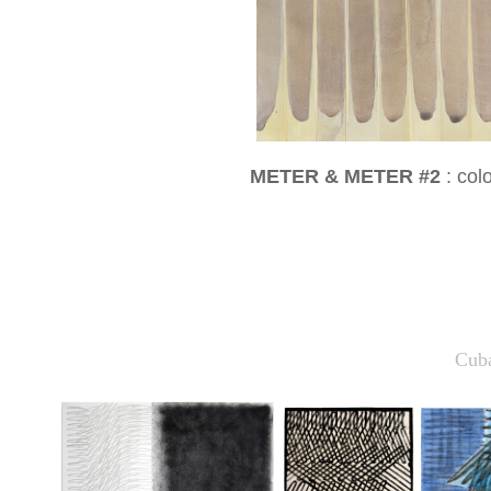
METER & METER #2
: col